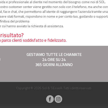
pida e professionale al cliente nel momento del bisogno: come noi di SOL.
 nostro customer center viene gestito non solo con il telefono, ma anche con
il, fax e chat, che permettono all’utente di raggiungere l’azienda tramite una m
sere stati formati, rispondono in nome e per conto tuo, guidando o supportand
finitiva del problema
r cui hanno avviato la richiesta di assistenza.
l risultato?
 parco clienti soddisfatto e fidelizzato.
GESTIAMO TUTTE LE CHIAMATE
N
24 ORE SU 24
365 GIORNI ALL’ANNO
Copyright © 2026 Sol & TiEsseA. Tutti i diritti riservati.