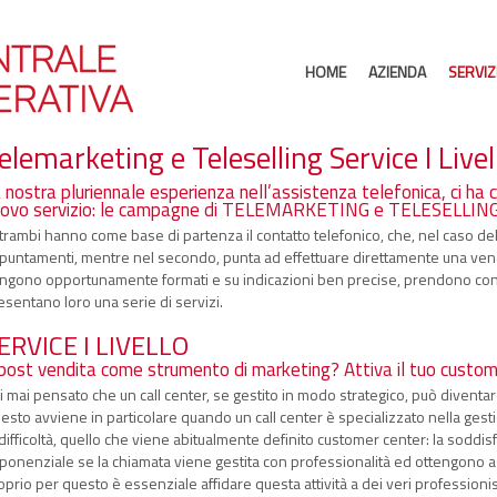
HOME
AZIENDA
SERVIZ
elemarketing e Teleselling Service I Livel
 nostra pluriennale esperienza nell’assistenza telefonica, ci ha c
ovo servizio: le campagne di TELEMARKETING e TELESELLING
trambi hanno come base di partenza il contatto telefonico, che, nel caso del 
puntamenti, mentre nel secondo, punta ad effettuare direttamente una vendita
ngono opportunamente formati e su indicazioni ben precise, prendono contatti
esentano loro una serie di servizi.
ERVICE I LIVELLO
 post vendita come strumento di marketing? Attiva il tuo custom
i mai pensato che un call center, se gestito in modo strategico, può divent
esto avviene in particolare quando un call center è specializzato nella gestion
 difficoltà, quello che viene abitualmente definito customer center: la soddi
ponenziale se la chiamata viene gestita con professionalità ed ottengono asc
oprio per questo è essenziale affidare questa attività a dei veri professionis