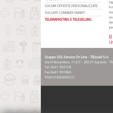
ra
SOLSIM OFFERTE PERSONALIZZATE
Il
ma
SOLGATE COMANDI SMART
es
TELEMARKETING E TELESELLING
de
pe
I
Un
Gruppo SOL Service On Line - TIEsseA S.r.l.
Via IV Novembre, 112/C - 38121 Gardolo - T
Tel. 0461 950105
Fax 0461 997866
P.IVA 01682830227