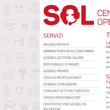
T
SERVIZI
La
ASCENSORISTICA
nu
AMMINISTRATIORI DI CONDOMINIO
En
ap
AZIENDE GESTIONE CALORE
ve
ENTI PUBBLICI O PRIVATI
pr
AZIENDE PRIVATE
S
STUDI DI PROFESSIONISTI
Il
AZIENDE OSPEDALIERE
Ha
CONSORZI SETTORE TURISTICO
Qu
in
SERVIZI PERSONALIZZATI
es
DISPOSITIVO PER SICUREZZA
Pr
ASCENSORI