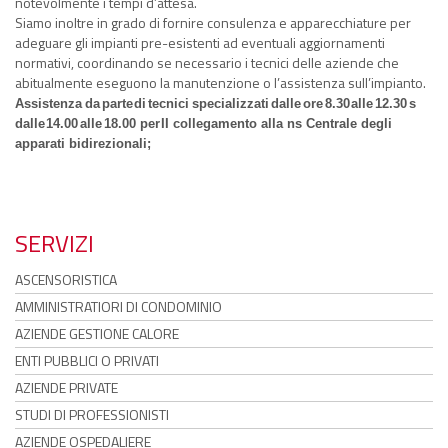
notevolmente i tempi d’attesa.
Siamo inoltre in grado di fornire consulenza e apparecchiature per
adeguare gli impianti pre-esistenti ad eventuali aggiornamenti
normativi, coordinando se necessario i tecnici delle aziende che
abitualmente eseguono la manutenzione o l’assistenza sull’impianto.
Assistenza
da
parte
di
tecnici
specializzati
dalle
ore
8.30
alle
12.30
s
dalle
14.00
alle
18.00 per
II collegamento alla ns Centrale degli
apparati bidirezionali;
SERVIZI
ASCENSORISTICA
AMMINISTRATIORI DI CONDOMINIO
AZIENDE GESTIONE CALORE
ENTI PUBBLICI O PRIVATI
AZIENDE PRIVATE
STUDI DI PROFESSIONISTI
AZIENDE OSPEDALIERE